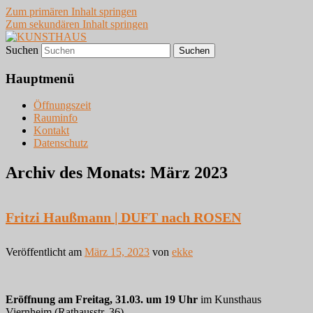
Zum primären Inhalt springen
Zum sekundären Inhalt springen
Suchen
VIERNHEIM
KUNSTHAUS
Hauptmenü
Öffnungszeit
Rauminfo
Kontakt
Datenschutz
Archiv des Monats:
März 2023
Fritzi Haußmann | DUFT nach ROSEN
Veröffentlicht am
März 15, 2023
von
ekke
Eröffnung am Freitag, 31.03. um 19 Uhr
im Kunsthaus
Viernheim (Rathausstr. 36)