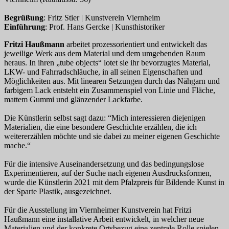
Begrüßung
: Fritz Stier | Kunstverein Viernheim
Einführung
: Prof. Hans Gercke | Kunsthistoriker
Fritzi Haußmann
arbeitet prozessorientiert und entwickelt das
jeweilige Werk aus dem Material und dem umgebenden Raum
heraus. In ihren „tube objects“ lotet sie ihr bevorzugtes Material,
LKW- und Fahrradschläuche, in all seinen Eigenschaften und
Möglichkeiten aus. Mit linearen Setzungen durch das Nähgarn und
farbigem Lack entsteht ein Zusammenspiel von Linie und Fläche,
mattem Gummi und glänzender Lackfarbe.
Die Künstlerin selbst sagt dazu: “Mich interessieren diejenigen
Materialien, die eine besondere Geschichte erzählen, die ich
weitererzählen möchte und sie dabei zu meiner eigenen Geschichte
mache.“
Für die intensive Auseinandersetzung und das bedingungslose
Experimentieren, auf der Suche nach eigenen Ausdrucksformen,
wurde die Künstlerin 2021 mit dem Pfalzpreis für Bildende Kunst in
der Sparte Plastik, ausgezeichnet.
Für die Ausstellung im Viernheimer Kunstverein hat Fritzi
Haußmann eine installative Arbeit entwickelt, in welcher neue
Materialien und der konkrete Ortsbezug eine zentrale Rolle spielen.