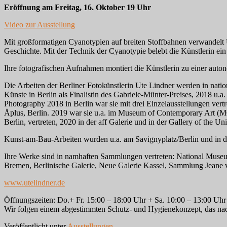
Eröffnung am Freitag, 16. Oktober 19 Uhr
Video zur Ausstellung
Mit großformatigen Cyanotypien auf breiten Stoffbahnen verwandelt 
Geschichte. Mit der Technik der Cyanotypie belebt die Künstlerin ein 
Ihre fotografischen Aufnahmen montiert die Künstlerin zu einer auto
Die Arbeiten der Berliner Fotokünstlerin Ute Lindner werden in nation
Künste in Berlin als Finalistin des Gabriele-Münter-Preises, 2018 
Photography 2018 in Berlin war sie mit drei Einzelausstellungen ver
Åplus, Berlin. 2019 war sie u.a. im Museum of Contemporary Art (M
Berlin, vertreten, 2020 in der aff Galerie und in der Gallery of the Uni
Kunst-am-Bau-Arbeiten wurden u.a. am Savignyplatz/Berlin und in d
Ihre Werke sind in namhaften Sammlungen vertreten: National Muse
Bremen, Berlinische Galerie, Neue Galerie Kassel, Sammlung Jean
www.utelindner.de
Öffnungszeiten: Do.+ Fr. 15:00 – 18:00 Uhr + Sa. 10:00 – 13:00 Uhr
Wir folgen einem abgestimmten Schutz- und Hygienekonzept, das na
Veröffentlicht unter
Ausstellungen