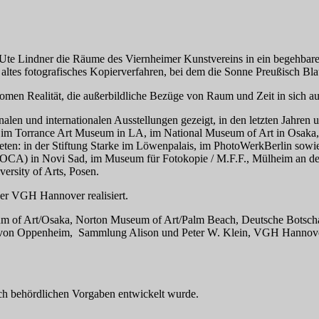
Ute Lindner die Räume des Viernheimer Kunstvereins in ein begehbares
altes fotografisches Kopierverfahren, bei dem die Sonne Preußisch Blau
nomen Realität, die außerbildliche Bezüge von Raum und Zeit in sich 
alen und internationalen Ausstellungen gezeigt, in den letzten Jahren u.
u.a. im Torrance Art Museum in LA, im National Museum of Art in Osa
treten: in der Stiftung Starke im Löwenpalais, im PhotoWerkBerlin sow
OCA) in Novi Sad, im Museum für Fotokopie / M.F.F., Mülheim an der 
versity of Arts, Posen.
er VGH Hannover realisiert.
um of Art/Osaka, Norton Museum of Art/Palm Beach, Deutsche Botsch
e von Oppenheim, Sammlung Alison und Peter W. Klein, VGH Hannover
ch behördlichen Vorgaben entwickelt wurde.