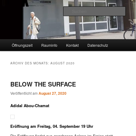
Zum
Zum
VIERNHEIM
primären
sekundären
Such
Inhalt
Inhalt
springen
springen
KUNSTHAUS
Hauptmenü
Öffnungszeit
Rauminfo
Kontakt
Datenschutz
ARCHIV DES MONATS:
AUGUST 2020
BELOW THE SURFACE
Veröffentlicht am
August 27, 2020
Adidal Abou-Chamat
Eröffnung am Freitag, 04. September 19 Uhr
Die Eröffnung findet aus gegebenen Anlass im Freien statt.