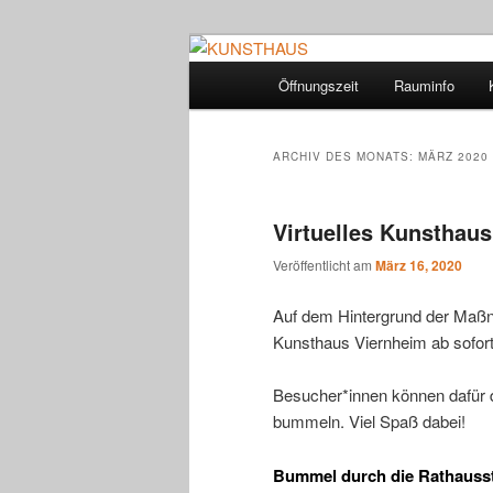
Zum
Zum
VIERNHEIM
primären
sekundären
Hauptmenü
Öffnungszeit
Rauminfo
Inhalt
Inhalt
KUNSTHAUS
springen
springen
ARCHIV DES MONATS:
MÄRZ 2020
Virtuelles Kunsthaus
Veröffentlicht am
März 16, 2020
Auf dem Hintergrund der Maßna
Kunsthaus Viernheim ab sofort
Besucher*innen können dafür d
bummeln. Viel Spaß dabei!
Bummel durch die Rathauss