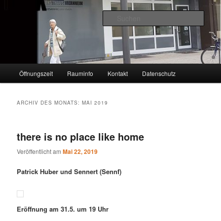
Zum
Zum
VIERNHEIM
primären
sekundären
Such
Inhalt
Inhalt
springen
springen
KUNSTHAUS
Hauptmenü
Öffnungszeit
Rauminfo
Kontakt
Datenschutz
ARCHIV DES MONATS:
MAI 2019
there is no place like home
Veröffentlicht am
Mai 22, 2019
Patrick Huber und Sennert (Sennf)
Eröffnung am 31.5. um 19 Uhr