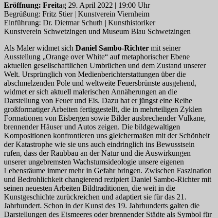
Eröffnung: Freit
ag 29. April 2022 | 19:00 Uhr
Begrüßung: Fritz Stier | Kunstverein Viernheim
Einführung: Dr. Dietmar Schuth | Kunsthistoriker
Kunstverein Schwetzingen und Museum Blau Schwetzingen
Als Maler widmet sich
Daniel Sambo-Richter
mit seiner
Ausstellung „Orange over White“ auf metaphorischer Ebene
aktuellen gesellschaftlichen Umbrüchen und dem Zustand unserer
Welt. Ursprünglich von Medienberichterstattungen über die
abschmelzenden Pole und weltweite Feuersbrünste ausgehend,
widmet er sich aktuell malerischen Annäherungen an die
Darstellung von Feuer und Eis. Dazu hat er jüngst eine Reihe
großformatiger Arbeiten fertiggestellt, die in mehrteiligen Zyklen
Formationen von Eisbergen sowie Bilder ausbrechender Vulkane,
brennender Häuser und Autos zeigen. Die bildgewaltigen
Kompositionen konfrontieren uns gleichermaßen mit der Schönheit
der Katastrophe wie sie uns auch eindringlich ins Bewusstsein
rufen, dass der Raubbau an der Natur und die Auswirkungen
unserer ungebremsten Wachstumsideologie unsere eigenen
Lebensräume immer mehr in Gefahr bringen. Zwischen Faszination
und Bedrohlichkeit changierend rezipiert Daniel Sambo-Richter mit
seinen neuesten Arbeiten Bildtraditionen, die weit in die
Kunstgeschichte zurückreichen und adaptiert sie für das 21.
Jahrhundert. Schon in der Kunst des 19. Jahrhunderts galten die
Darstellungen des Eismeeres oder brennender Städte als Symbol für