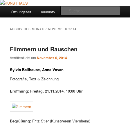
Zum
Zum
VIERNHEIM
primären
sekundären
Hauptmenü
Such
Öffnungszeit
Rauminfo
Kontakt
Datenschutz
Inhalt
Inhalt
springen
springen
KUNSTHAUS
ARCHIV DES MONATS:
NOVEMBER 2014
Flimmern und Rauschen
Veröffentlicht am
November 6, 2014
Sylvia Ballhause, Anna Vovan
Fotografie, Text & Zeichnung
Eröffnung: Freitag, 21.11.2014, 19:00 Uhr
Begrüßung:
Fritz Stier (Kunstverein Viernheim)