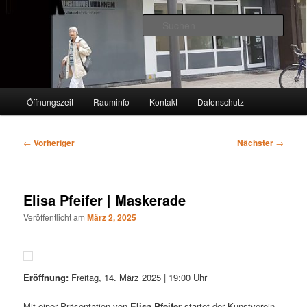
Zum
VIERNHEIM
primären
Such
Inhalt
springen
KUNSTHAUS
Hauptmenü
Öffnungszeit
Rauminfo
Kontakt
Datenschutz
Beitragsnavigation
←
Vorheriger
Nächster
→
Elisa Pfeifer | Maskerade
Veröffentlicht am
März 2, 2025
Eröffnung:
Freitag, 14. März 2025 | 19:00 Uhr
Mit einer Präsentation von
Elisa Pfeifer
startet der Kunstverein